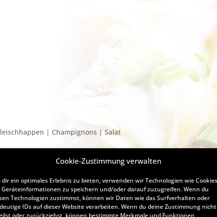
fleischhappen | Champignons | Salat
Cookie-Zustimmung verwalten
nbrusthappen | Salat
dir ein optimales Erlebnis zu bieten, verwenden wir Technologien wie Cookies
Geräteinformationen zu speichern und/oder darauf zuzugreifen. Wenn du
| Salat
sen Technologien zustimmst, können wir Daten wie das Surfverhalten oder
deutige IDs auf dieser Website verarbeiten. Wenn du deine Zustimmung nicht
eilst oder zurückziehst, können bestimmte Merkmale und Funktionen