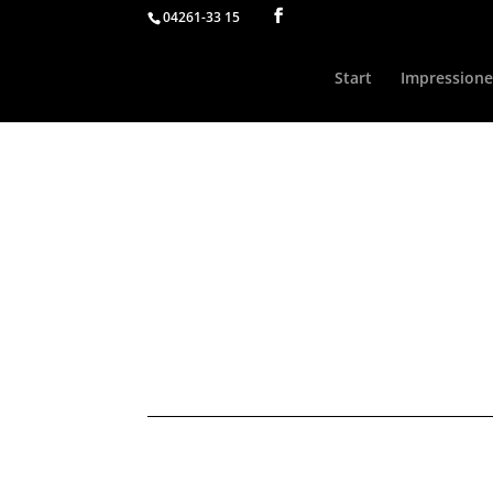
04261-33 15
Start
Impression