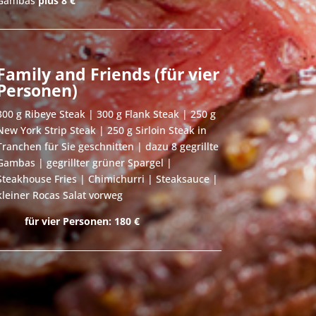
Gambas
plus 8 €
Family and Friends (für vier
Personen)
300 g Ribeye Steak | 300 g Flank Steak | 250 g
New York Strip Steak | 250 g Sirloin Steak in
Tranchen für Sie geschnitten | dazu 8 gegrillte
Gambas | gegrillter grüner Spargel |
Steakhouse Fries | Chimichurri | Steaksauce |
kleiner Rocas Salat vorweg
für vier Personen: 180 €