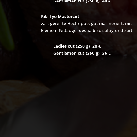
Gentlemen c
ut (250 g) 40 €
Rib-Eye Mastercut
zart gereifte Hochrippe, gut marmoriert, mit
kleinem Fettauge, deshalb so saftig und zart
Ladies c
ut (250 g)
28
€
Gentlemen cut
(350 g)
36
€