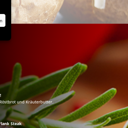
en
!
Röstbrot und Kräuterbutter.
Flank Steak