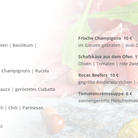
Frische Champigons 10 €
aten | Basilikum |
im Ganzen gebraten | Aioli-
Schafskäse aus dem Ofen 1
Oliven | Tomaten | rote Zwi
| Champignons | Rucola
Rocas Beefers 10 €
gegrillte Rinderwürstchen |
sauce | geröstetes Ciabatta
Tomatencrèmesuppe 6 €
sonnengereifte Fleischtomat
h | Chili | Parmesan
lz