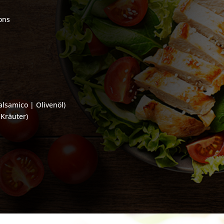
ons
alsamico | Olivenöl)
 Kräuter)