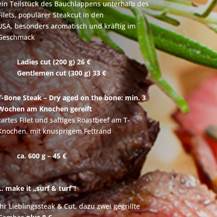
ein Teilstück des Bauchlappens unterhalb des
Filets, populärer Steakcut in den
USA, besonders aromatisch und kräftig im
Geschmack
Ladies c
ut (200 g)
26 €
Gentlemen c
ut (300 g) 33 €
T-Bone Steak – Dry aged on the bone: min. 3
Wochen am Knochen gereift
zartes Filet und saftiges Roastbeef am T-
Knochen, mit knusprigem Fettrand
ca. 600 g – 45 €
… make it „surf & turf“!
Ihr Lieblingssteak & Cut, dazu zwei gegrillte