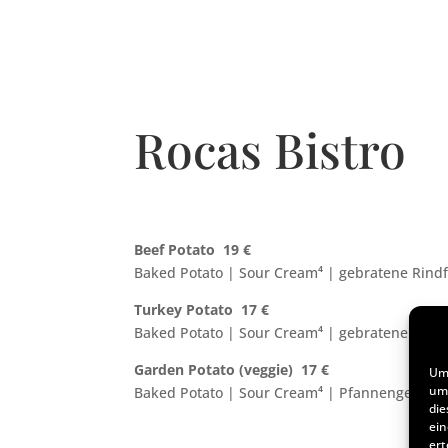
Rocas Bistro
Beef Potato 19 €
Baked Potato | Sour Cream
⁴
| gebratene Rind
Turkey Potato 17 €
Baked Potato | Sour Cream
⁴
| gebratene Pute
Garden Potato (veggie) 17 €
Um 
um 
Baked Potato | Sour Cream
⁴
| Pfannengemüse 
die
ein
ert