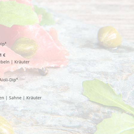
Dip⁴
1 €
ebeln | Kräuter
Aioli-Dip⁴
en | Sahne | Kräuter