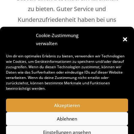
zu bieten. Guter Service und
Kundenzufriedenheit haben bei uns
oberste Priorität.
Cookie-Zustimmung
verwalten
Interesse?
Um dir ein optimales Erlebnis zu bieten, verwenden wir Technologien
Dann richte Deine Bewerbung per
wie Cookies, um Geräteinformationen zu speichern und/oder darauf
zuzugreifen. Wenn du diesen Technologien zustimmst, können wir
Mail an
Daten wie das Surfverhalten oder eindeutige IDs auf dieser Website
verarbeiten. Wenn du deine Zustimmung nicht erteilst oder
alexandrubeta@yahoo.com
zurückziehst, können bestimmte Merkmale und Funktionen
beeinträchtigt werden.
Oder ruf uns einfach an.
Akzeptieren
Wir freuen uns, dich in unserem Team
Ablehnen
begrüßen zu dürfen!
Einstellungen ansehen